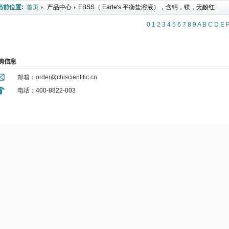
当前位置:
首页
产品中心
EBSS（ Earle's 平衡盐溶液），含钙，镁，无酚红
0
1
2
3
4
5
6
7
8
9
A
B
C
D
E
购信息
邮箱：
order@chiscientific.cn
电话：400-8822-003