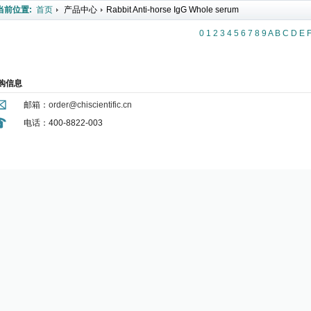
当前位置:
首页
产品中心
Rabbit Anti-horse IgG Whole serum
0
1
2
3
4
5
6
7
8
9
A
B
C
D
E
购信息
邮箱：
order@chiscientific.cn
电话：400-8822-003