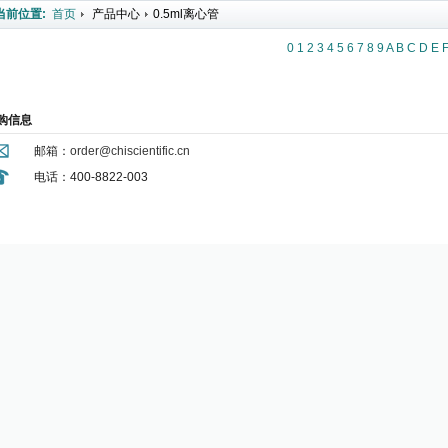
当前位置:
首页
产品中心
0.5ml离心管
0
1
2
3
4
5
6
7
8
9
A
B
C
D
E
购信息
邮箱：
order@chiscientific.cn
电话：400-8822-003