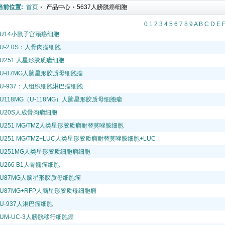
当前位置:
首页
产品中心
5637人膀胱癌细胞
0
1
2
3
4
5
6
7
8
9
A
B
C
D
E
U14小鼠子宫颈癌细胞
U-2 0S：人骨肉瘤细胞
U251:人星形胶质瘤细胞
U-87MG人脑星形胶质母细胞瘤
U-937：人组织细胞淋巴瘤细胞
U118MG（U-118MG）人脑星形胶质母细胞瘤
U20S人成骨肉瘤细胞
U251 MG/TMZ人类星形胶质瘤耐替莫唑胺细胞
U251 MG/TMZ+LUC人类星形胶质瘤耐替莫唑胺细胞+LUC
U251MG人类星形胶质细胞瘤细胞
U266 B1人骨髓瘤细胞
U87MG人脑星形胶质母细胞瘤
U87MG+RFP人脑星形胶质母细胞瘤
U-937人淋巴瘤细胞
UM-UC-3人膀胱移行细胞癌