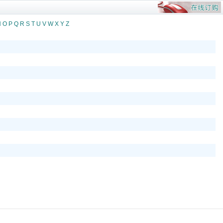
N
O
P
Q
R
S
T
U
V
W
X
Y
Z