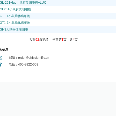
GL-261+luc小鼠胶质细胞瘤+LUC
GL261小鼠胶质细胞瘤
GT1-1小鼠垂体瘤细胞
GT1-7小鼠垂体瘤细胞
GH3大鼠垂体瘤细胞
共有
62
条记录，
当前第
1
页，共
4
页
购信息
邮箱：
order@chiscientific.cn
电话：400-8822-003