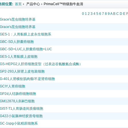
当前位置:
首页
产品中心
PrimaCell™特级胎牛血清
0
1
2
3
4
5
6
7
8
9
A
B
C
D
E
Grace's昆虫细胞培养基
Grace's昆虫细胞培养基
GES-1：人胃黏膜上皮永生细胞系
GBC-SD人胆囊癌细胞
GBC-SD+LUC人胆囊癌细胞+LUC
GES-1人胃黏膜上皮细胞
GS-HEPG2人肝癌细胞亚型（过表达谷氨酰氨合成酶）
GP2-293人胚肾上皮包装细胞
G-401人肾横纹肌肉瘤/不是肾癌细胞
GCIY人胃癌细胞
GP2d人结肠癌细胞细胞
GM12878人B淋巴细胞
GIST-T1人胃肠道间质瘤细胞
G422小鼠脑神经胶质母细胞
GC-1spg小鼠精原细胞系