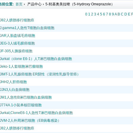
当前位置:
首页
产品中心
5-羟基奥美拉唑（5-Hydroxy Omeprazole）
0
1
2
3
4
5
6
7
8
9
A
B
C
D
E
J82人膀胱移行细胞癌
J.gamma1人急性T细胞白血病细胞
JAR人胎盘绒毛癌细胞
JEG-3人绒毛膜癌细胞
JF-305人胰腺癌细胞
Jurkat（clone E6-1）人T淋巴细胞白血病细胞
Jeko-1人套细胞淋巴瘤细胞
JIMT-1人乳腺癌细胞 ER阴性（浸润性乳腺导管癌）
JHH2人肝癌细胞
JJN3人白血病细胞
JM1人急性B淋巴细胞白血病细胞
J774A.1小鼠单核巨噬细胞
Jurkat,CloneE6-1人急性T淋巴细胞白血病细胞
JVM-2人外周淋巴细胞（EB病毒感染）
J82人膀胱移行细胞癌