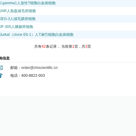
J.gamma1人急性T细胞白血病细胞
JAR人胎盘绒毛癌细胞
JEG-3人绒毛膜癌细胞
JF-305人胰腺癌细胞
Jurkat（clone E6-1）人T淋巴细胞白血病细胞
共有
42
条记录，
当前第
1
页，共
3
页
购信息
邮箱：
order@chiscientific.cn
电话：400-8822-003