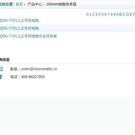
当前位置:
首页
产品中心
100mm细胞培养皿
0
1
2
3
4
5
6
7
8
9
A
B
C
D
E
QSG-7701人正常肝细胞
QSG-7701人正常肝细胞
QSG-7701人正常肝细胞完全培养基
购信息
邮箱：
order@chiscientific.cn
电话：400-8822-003